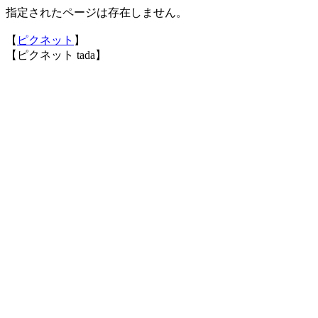
指定されたページは存在しません。
【
ピクネット
】
【ピクネット tada】