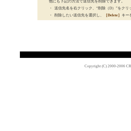
他にも下記の方法で送信先を削除できます。
・
送信先名を右クリック、“削除（D）”をクリ
・
削除したい送信先を選択し、
［Delete］
キー
Copyright (C) 2000-2006 CRA